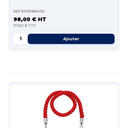
REF ECFR964130
98,00 € HT
117,60 € TTC
Ajouter